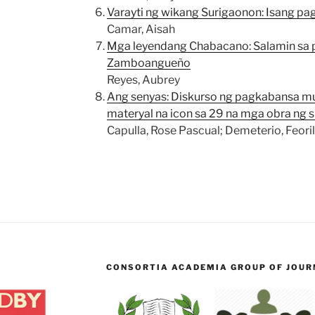
Varayti ng wikang Surigaonon: Isang pags
Camar, Aisah
Mga leyendang Chabacano: Salamin sa
Zamboangueño
Reyes, Aubrey
Ang senyas: Diskurso ng pagkabansa m
materyal na icon sa 29 na mga obra ng 
Capulla, Rose Pascual; Demeterio, Feorilli
CONSORTIA ACADEMIA GROUP OF JOURN