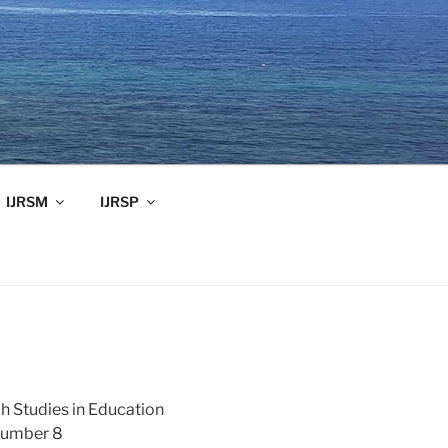
IJRSM
IJRSP
ch Studies in Education
Number 8