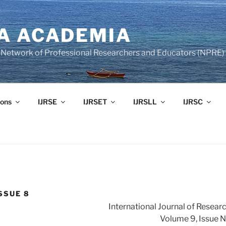
A ACADEMIA
of Network of Professional Researchers and Educators (NPRE)
ons
IJRSE
IJRSET
IJRSLL
IJRSC
SSUE 8
International Journal of Resear
Volume 9, Issue 