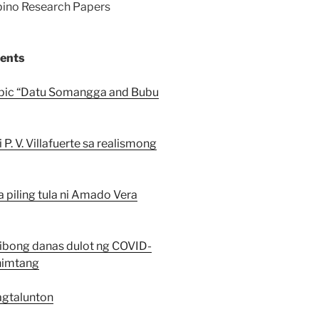
ipino Research Papers
tents
e epic “Datu Somangga and Bubu
P. V. Villafuerte sa realismong
piling tula ni Amado Vera
ibong danas dulot ng COVID-
ahimtang
agtalunton