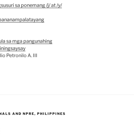
usuri sa ponemang /j/ at /y/
 pananampalatayang
ula sa mga pangunahing
siningsaysay
o Petronilo A. III
ALS AND NPRE, PHILIPPINES