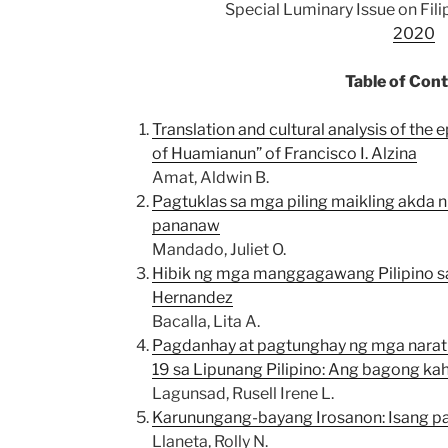
Special Luminary Issue on Fil
2020
Table of Con
Translation and cultural analysis of th
of Huamianun” of Francisco I. Alzina
Amat, Aldwin B.
Pagtuklas sa mga piling maikling akda ni 
pananaw
Mandado, Juliet O.
Hibik ng mga manggagawang Pilipino sa 
Hernandez
Bacalla, Lita A.
Pagdanhay at pagtunghay ng mga narat
19 sa Lipunang Pilipino: Ang bagong k
Lagunsad, Rusell Irene L.
Karunungang-bayang Irosanon: Isang p
Llaneta, Rolly N.