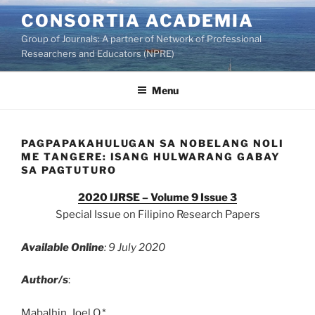
Skip
CONSORTIA ACADEMIA
to
Group of Journals: A partner of Network of Professional
content
Researchers and Educators (NPRE)
Menu
PAGPAPAKAHULUGAN SA NOBELANG NOLI
ME TANGERE: ISANG HULWARANG GABAY
SA PAGTUTURO
2020 IJRSE – Volume 9 Issue 3
Special Issue on Filipino Research Papers
Available Online
: 9 July 2020
Author/s
:
Mabalhin, Joel Q.*