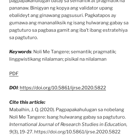
pagpapakahulugan batay sa semantik at pragmatik na
pananaw. Binigyan ng kopya ang validator upang
ebalideyt ang ginawang pagsusuri. Pagkatapos ay
gumawa ang mananaliksik ng isang hulwarang gabay sa
pagtuturo sa pagbasa gamit ang iba’t ibang estratehiya
sa pagtuturo.
Keywords
: Noli Me Tangere; semantik; pragmatik;
linggwistikang nilalaman; pisikal na nilalaman
PDF
DOI
:
https://doi.org/10.5861/ijrse.2020.5822
Cite this article:
Mabalhin, J. Q. (2020). Pagpapakahulugan sa nobelang
Noli Me Tangere: Isang hulwarang gabay sa pagtuturo.
International Journal of Research Studies in Education,
9
(3), 19-27. https://doi.org/10.5861/ijrse.2020.5822