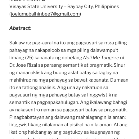
Visayas State University – Baybay City, Philippines
(
joelqmabalhinbee7@gmail.com
)
Abstract
:
Saklaw ng pag-aaral na ito ang pagsusuri sa mga piling
pahayag na nakapaloob sa mga piling dalawampu’t
limang (25) kabanata ng nobelang
Noli Me Tangere
ni
Dr. Jose Rizal sa paraang semantik at pragmatik. Sinuri
ng mananaklisk ang buong aklat batay sa taglay na
mahihirap na mga pahayag sa bawat kabanata. Dumaan
ito sa tatlong analisis. Ang una ay nakatuon sa
pagsusuri ng mga pahayag batay sa linggwistik na
semantik na pagpapakahulugan. Ang ikalawang bahagi
ay nakasentro naman sa pagsusuri batay sa pragmatik.
Pinagbabatayan ang dalawang mahalagang nilalaman;
linggwistikang nilalaman at pisikal na nilalaman. At ang
ikatlong hakbang ay ang pagtukoy sa kaugnayan ng