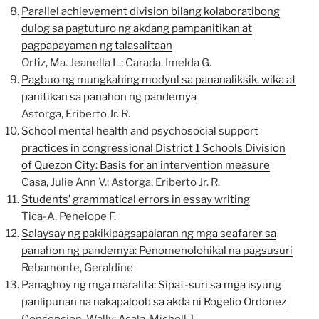
Parallel achievement division bilang kolaboratibong
dulog sa pagtuturo ng akdang pampanitikan at
pagpapayaman ng talasalitaan
Ortiz, Ma. Jeanella L.; Carada, Imelda G.
Pagbuo ng mungkahing modyul sa pananaliksik, wika at
panitikan sa panahon ng pandemya
Astorga, Eriberto Jr. R.
School mental health and psychosocial support
practices in congressional District 1 Schools Division
of Quezon City: Basis for an intervention measure
Casa, Julie Ann V.; Astorga, Eriberto Jr. R.
Students’ grammatical errors in essay writing
Tica-A, Penelope F.
Salaysay ng pakikipagsapalaran ng mga seafarer sa
panahon ng pandemya: Penomenolohikal na pagsusuri
Rebamonte, Geraldine
Panaghoy ng mga maralita: Sipat-suri sa mga isyung
panlipunan na nakapaloob sa akda ni Rogelio Ordoñez