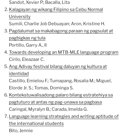
Sandot, Xevier P.; Bacalla, Lita
Kalagayan ng wikang Filipino sa Cebu Normal
University
Sumili, Charlie Job Debuayan; Aron, Kristine H.
Pagdalumat sa makabagong paraan ng pagsulat at
pagbigkas ng tula
Portillo, Garry A., II
Towards developing an MTB-MLE language program
Cirilo, Eleazaar C.
Ang Adivay festival bilang daluyan ng kultura at
identidad
Castillo, Emielou F.; Tumapang, Rosalia M.; Miguel,
Elorde Jr. S.; Tomas, Dominga S.
Kontekstuwalisadong palaro bilang estratehiya sa
pagtuturo at antas ng pag-unawa sa pagbasa
Caringal, Myralyn B.; Carada, Imelda G.
Language learning strategies and writing aptitude of
the international students
Bito, Jennie