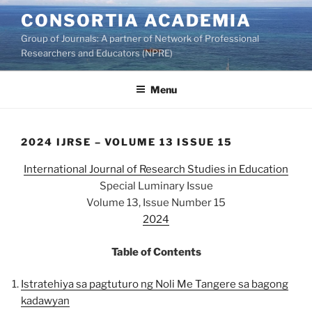
Skip
CONSORTIA ACADEMIA
to
Group of Journals: A partner of Network of Professional
content
Researchers and Educators (NPRE)
Menu
2024 IJRSE – VOLUME 13 ISSUE 15
International Journal of Research Studies in Education
Special Luminary Issue
Volume 13, Issue Number 15
2024
Table of Contents
Istratehiya sa pagtuturo ng Noli Me Tangere sa bagong
kadawyan